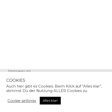
Impressum
Datenschutz
COOKIES
Auch hier gibt es Cookies. Beim Kilck auf “Alles klar”,
stimmst Du der Nutzung ALLER Cookies zu.
Cookie settings
Alles klar!
© Copyright 2024 | Sandra Gallian | All Rights
Reserved