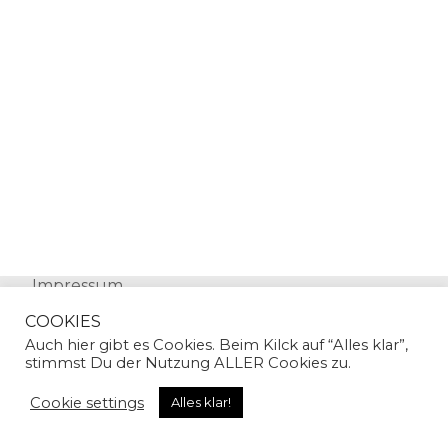
Impressum
Datenschutz
COOKIES
Auch hier gibt es Cookies. Beim Kilck auf “Alles klar”,
stimmst Du der Nutzung ALLER Cookies zu.
Cookie settings
Alles klar!
© Copyright 2024 | Sandra Gallian | All Rights
Reserved