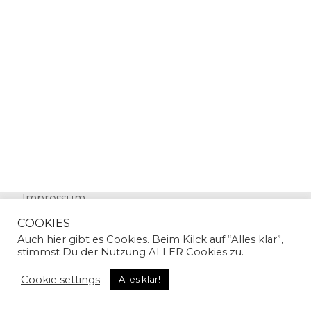
Impressum
Datenschutz
COOKIES
Auch hier gibt es Cookies. Beim Kilck auf “Alles klar”,
stimmst Du der Nutzung ALLER Cookies zu.
Cookie settings
Alles klar!
© Copyright 2024 | Sandra Gallian | All Rights
Reserved