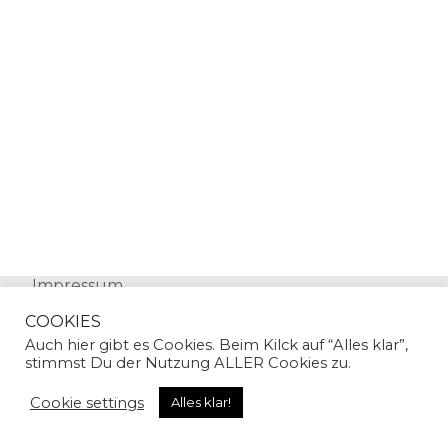
Impressum
Datenschutz
COOKIES
Auch hier gibt es Cookies. Beim Kilck auf “Alles klar”,
stimmst Du der Nutzung ALLER Cookies zu.
Cookie settings
Alles klar!
© Copyright 2024 | Sandra Gallian | All Rights
Reserved