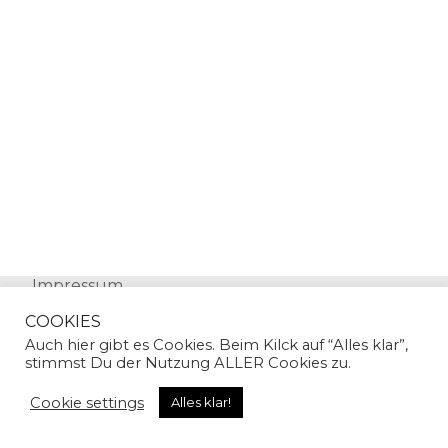
Impressum
Datenschutz
COOKIES
Auch hier gibt es Cookies. Beim Kilck auf “Alles klar”,
stimmst Du der Nutzung ALLER Cookies zu.
Cookie settings
Alles klar!
© Copyright 2024 | Sandra Gallian | All Rights
Reserved