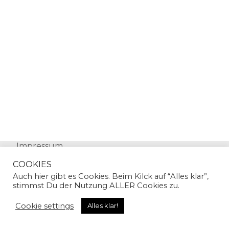
Impressum
Datenschutz
COOKIES
Auch hier gibt es Cookies. Beim Kilck auf “Alles klar”,
stimmst Du der Nutzung ALLER Cookies zu.
Cookie settings
Alles klar!
© Copyright 2024 | Sandra Gallian | All Rights
Reserved