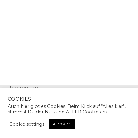
Impressum
Datenschutz
COOKIES
Auch hier gibt es Cookies. Beim Kilck auf “Alles klar”,
stimmst Du der Nutzung ALLER Cookies zu.
Cookie settings
Alles klar!
© Copyright 2024 | Sandra Gallian | All Rights
Reserved