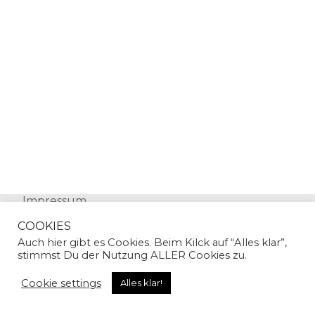
Impressum
Datenschutz
COOKIES
Auch hier gibt es Cookies. Beim Kilck auf “Alles klar”,
stimmst Du der Nutzung ALLER Cookies zu.
Cookie settings
Alles klar!
© Copyright 2024 | Sandra Gallian | All Rights
Reserved