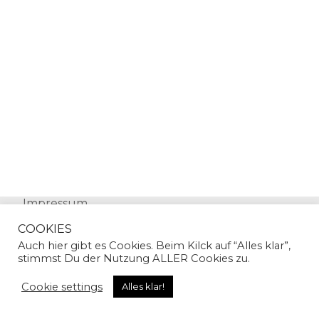
Impressum
Datenschutz
COOKIES
Auch hier gibt es Cookies. Beim Kilck auf “Alles klar”,
stimmst Du der Nutzung ALLER Cookies zu.
Cookie settings
Alles klar!
© Copyright 2024 | Sandra Gallian | All Rights
Reserved