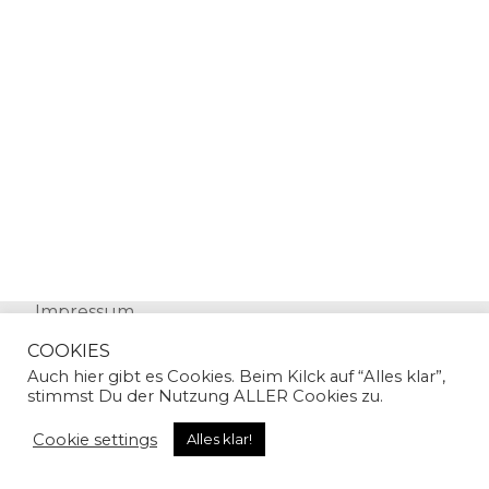
Impressum
Datenschutz
COOKIES
Auch hier gibt es Cookies. Beim Kilck auf “Alles klar”,
stimmst Du der Nutzung ALLER Cookies zu.
Cookie settings
Alles klar!
© Copyright 2024 | Sandra Gallian | All Rights
Reserved