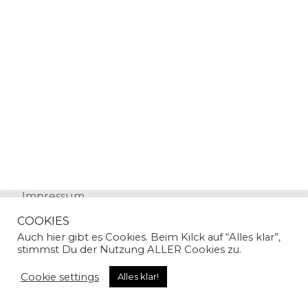
Impressum
Datenschutz
COOKIES
Auch hier gibt es Cookies. Beim Kilck auf “Alles klar”,
stimmst Du der Nutzung ALLER Cookies zu.
Cookie settings
Alles klar!
© Copyright 2024 | Sandra Gallian | All Rights
Reserved