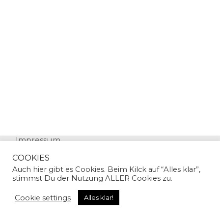
Impressum
Datenschutz
COOKIES
Auch hier gibt es Cookies. Beim Kilck auf “Alles klar”,
stimmst Du der Nutzung ALLER Cookies zu.
Cookie settings
Alles klar!
© Copyright 2024 | Sandra Gallian | All Rights
Reserved