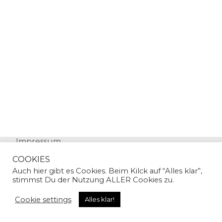
Impressum
Datenschutz
COOKIES
Auch hier gibt es Cookies. Beim Kilck auf “Alles klar”,
stimmst Du der Nutzung ALLER Cookies zu.
Cookie settings
Alles klar!
© Copyright 2024 | Sandra Gallian | All Rights
Reserved