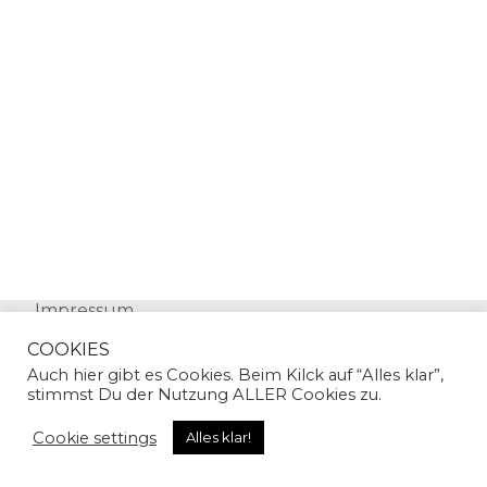
Impressum
Datenschutz
COOKIES
Auch hier gibt es Cookies. Beim Kilck auf “Alles klar”,
stimmst Du der Nutzung ALLER Cookies zu.
Cookie settings
Alles klar!
© Copyright 2024 | Sandra Gallian | All Rights
Reserved