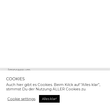
Impressum
Datenschutz
COOKIES
Auch hier gibt es Cookies. Beim Kilck auf “Alles klar”,
stimmst Du der Nutzung ALLER Cookies zu.
Cookie settings
Alles klar!
© Copyright 2024 | Sandra Gallian | All Rights
Reserved