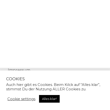
Impressum
Datenschutz
COOKIES
Auch hier gibt es Cookies. Beim Kilck auf “Alles klar”,
stimmst Du der Nutzung ALLER Cookies zu.
Cookie settings
Alles klar!
© Copyright 2024 | Sandra Gallian | All Rights
Reserved