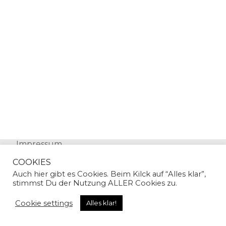
Impressum
Datenschutz
COOKIES
Auch hier gibt es Cookies. Beim Kilck auf “Alles klar”,
stimmst Du der Nutzung ALLER Cookies zu.
Cookie settings
Alles klar!
© Copyright 2024 | Sandra Gallian | All Rights
Reserved