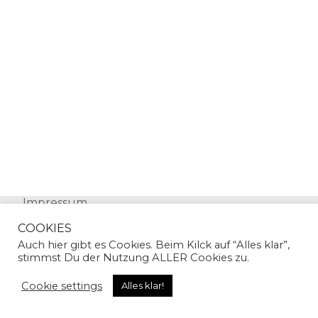
Impressum
Datenschutz
COOKIES
Auch hier gibt es Cookies. Beim Kilck auf “Alles klar”,
stimmst Du der Nutzung ALLER Cookies zu.
Cookie settings
Alles klar!
© Copyright 2024 | Sandra Gallian | All Rights
Reserved