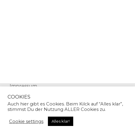
Impressum
Datenschutz
COOKIES
Auch hier gibt es Cookies. Beim Kilck auf “Alles klar”,
stimmst Du der Nutzung ALLER Cookies zu.
Cookie settings
Alles klar!
© Copyright 2024 | Sandra Gallian | All Rights
Reserved