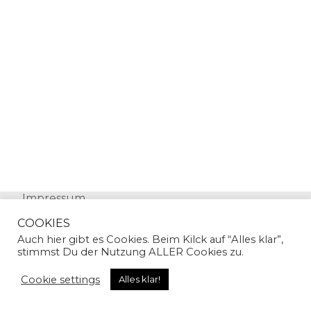
Impressum
Datenschutz
COOKIES
Auch hier gibt es Cookies. Beim Kilck auf “Alles klar”,
stimmst Du der Nutzung ALLER Cookies zu.
Cookie settings
Alles klar!
© Copyright 2024 | Sandra Gallian | All Rights
Reserved