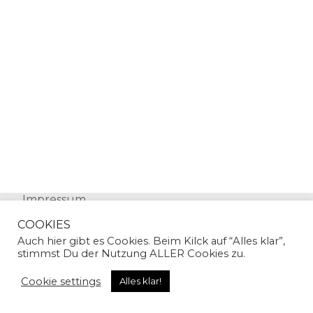
Impressum
Datenschutz
COOKIES
Auch hier gibt es Cookies. Beim Kilck auf “Alles klar”,
stimmst Du der Nutzung ALLER Cookies zu.
Cookie settings
Alles klar!
© Copyright 2024 | Sandra Gallian | All Rights
Reserved