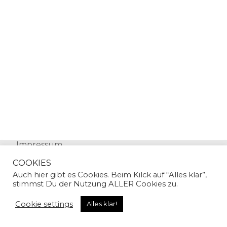
Impressum
Datenschutz
COOKIES
Auch hier gibt es Cookies. Beim Kilck auf “Alles klar”,
stimmst Du der Nutzung ALLER Cookies zu.
Cookie settings
Alles klar!
© Copyright 2024 | Sandra Gallian | All Rights
Reserved