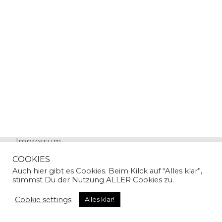
Impressum
Datenschutz
COOKIES
Auch hier gibt es Cookies. Beim Kilck auf “Alles klar”,
stimmst Du der Nutzung ALLER Cookies zu.
Cookie settings
Alles klar!
© Copyright 2024 | Sandra Gallian | All Rights
Reserved