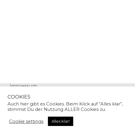
Impressum
Datenschutz
COOKIES
Auch hier gibt es Cookies. Beim Kilck auf “Alles klar”,
stimmst Du der Nutzung ALLER Cookies zu.
Cookie settings
Alles klar!
© Copyright 2024 | Sandra Gallian | All Rights
Reserved