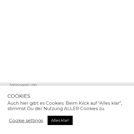
Impressum
Datenschutz
COOKIES
Auch hier gibt es Cookies. Beim Kilck auf “Alles klar”,
stimmst Du der Nutzung ALLER Cookies zu.
Cookie settings
Alles klar!
© Copyright 2024 | Sandra Gallian | All Rights
Reserved