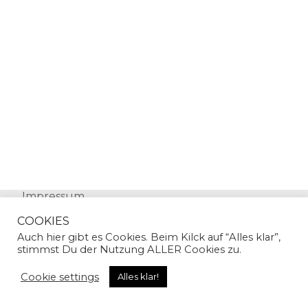
Impressum
Datenschutz
COOKIES
Auch hier gibt es Cookies. Beim Kilck auf “Alles klar”,
stimmst Du der Nutzung ALLER Cookies zu.
Cookie settings
Alles klar!
© Copyright 2024 | Sandra Gallian | All Rights
Reserved