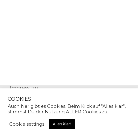
Impressum
Datenschutz
COOKIES
Auch hier gibt es Cookies. Beim Kilck auf “Alles klar”,
stimmst Du der Nutzung ALLER Cookies zu.
Cookie settings
Alles klar!
© Copyright 2024 | Sandra Gallian | All Rights
Reserved