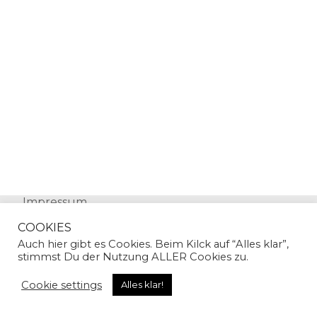
Impressum
Datenschutz
COOKIES
Auch hier gibt es Cookies. Beim Kilck auf “Alles klar”,
stimmst Du der Nutzung ALLER Cookies zu.
Cookie settings
Alles klar!
© Copyright 2024 | Sandra Gallian | All Rights
Reserved