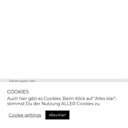
Impressum
Datenschutz
COOKIES
Auch hier gibt es Cookies. Beim Kilck auf “Alles klar”,
stimmst Du der Nutzung ALLER Cookies zu.
Cookie settings
Alles klar!
© Copyright 2024 | Sandra Gallian | All Rights
Reserved