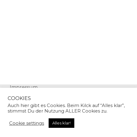
Impressum
Datenschutz
COOKIES
Auch hier gibt es Cookies. Beim Kilck auf “Alles klar”,
stimmst Du der Nutzung ALLER Cookies zu.
Cookie settings
Alles klar!
© Copyright 2024 | Sandra Gallian | All Rights
Reserved