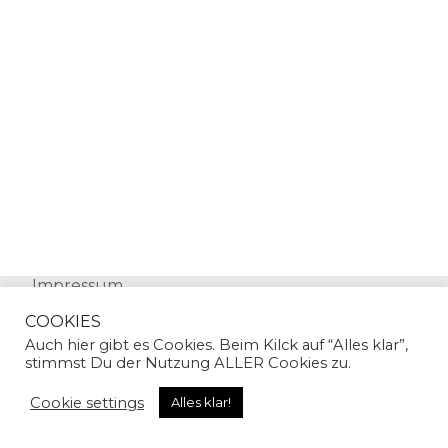
Impressum
Datenschutz
COOKIES
Auch hier gibt es Cookies. Beim Kilck auf “Alles klar”,
stimmst Du der Nutzung ALLER Cookies zu.
Cookie settings
Alles klar!
© Copyright 2024 | Sandra Gallian | All Rights
Reserved