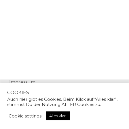
Impressum
Datenschutz
COOKIES
Auch hier gibt es Cookies. Beim Kilck auf “Alles klar”,
stimmst Du der Nutzung ALLER Cookies zu.
Cookie settings
Alles klar!
© Copyright 2024 | Sandra Gallian | All Rights
Reserved